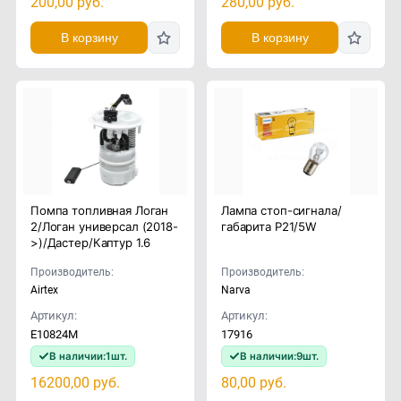
200,00
руб.
280,00
руб.
В корзину
В корзину
Помпа топливная Логан
Лампа стоп-сигнала/
2/Логан универсал (2018-
габарита P21/5W
>)/Дастер/Каптур 1.6
Производитель:
Производитель:
Airtex
Narva
Артикул:
Артикул:
E10824M
17916
В наличии:
1
шт.
В наличии:
9
шт.
16200,00
руб.
80,00
руб.