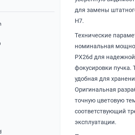
для замены штатног
H7.
m
Технические параме
0
номинальная мощнос
PX26d для надежной
фокусировки пучка. 
удобная для хранени
Оригинальная разра
точную цветовую тем
соответствующий т
эксплуатации.
d