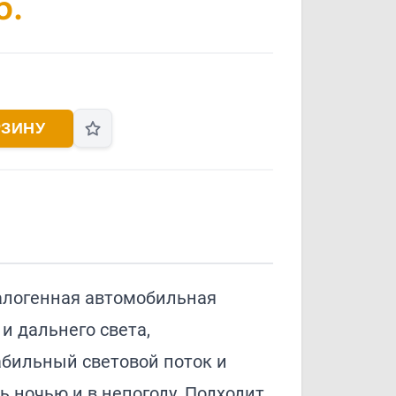
б.
РЗИНУ
алогенная автомобильная
и дальнего света,
бильный световой поток и
 ночью и в непогоду. Подходит