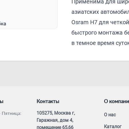
Применима для широ
азиатских автомоби
Osram H7 для четкой
бка
быстрого монтажа б
в темное время суток
ты
Контакты
О компан
 Пятница:
105275, Москва г,
О нас
Гаражная, дом 4,
Каталог
помещение 65,66