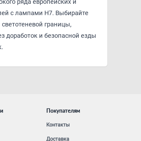
кого ряда европейских и
лей с лампами H7. Выбирайте
 светотеневой границы,
ез доработок и безопасной езды
.
ии
Покупателям
Контакты
Доставка