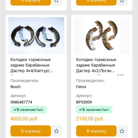
В корзину
В корзину
Колодки тормозные
Колодки тормозные
задние барабанные
задние барабанные
Дастер 4x4/Каптур/
Дастер 4x2/Логан
Аркана
универсал/Альмера G15
Производитель:
Производитель:
Bosch
Fenox
Артикул:
Артикул:
0986487774
BP53009
В наличии:
1
шт.
В наличии:
1
шт.
4800,00
руб.
2100,00
руб.
В корзину
В корзину