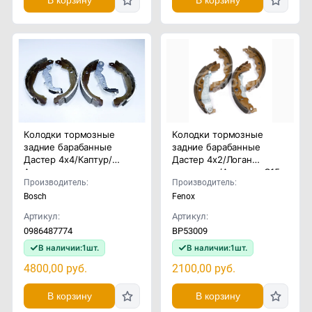
В корзину
В корзину
Колодки тормозные
Колодки тормозные
задние барабанные
задние барабанные
Дастер 4x4/Каптур/
Дастер 4x2/Логан
Аркана
универсал/Альмера G15
Производитель:
Производитель:
Bosch
Fenox
Артикул:
Артикул:
0986487774
BP53009
В наличии:
1
шт.
В наличии:
1
шт.
4800,00
руб.
2100,00
руб.
В корзину
В корзину