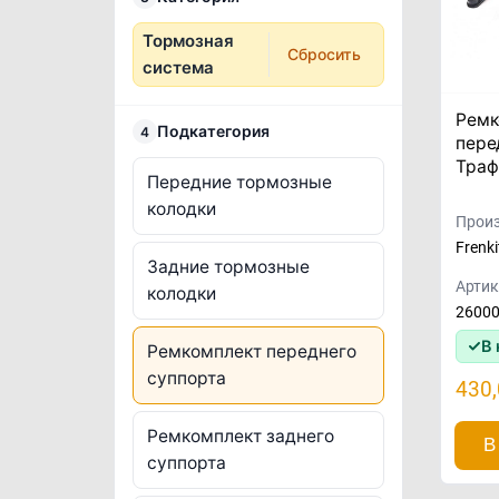
Тормозная
Сбросить
система
Ремк
Подкатегория
4
пере
Траф
Передние тормозные
колодки
Произ
Frenki
Задние тормозные
Артик
колодки
2600
В 
Ремкомплект переднего
суппорта
430
Ремкомплект заднего
В
суппорта