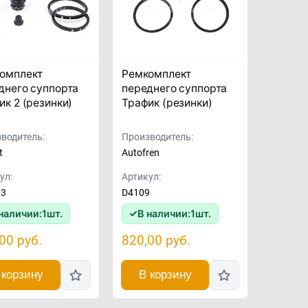
омплект
Ремкомплект
днего суппорта
переднего суппорта
ик 2 (резинки)
Трафик (резинки)
водитель:
Производитель:
t
Autofren
ул:
Артикул:
03
D4109
наличии:
1
шт.
В наличии:
1
шт.
,00
руб.
820,00
руб.
 корзину
В корзину