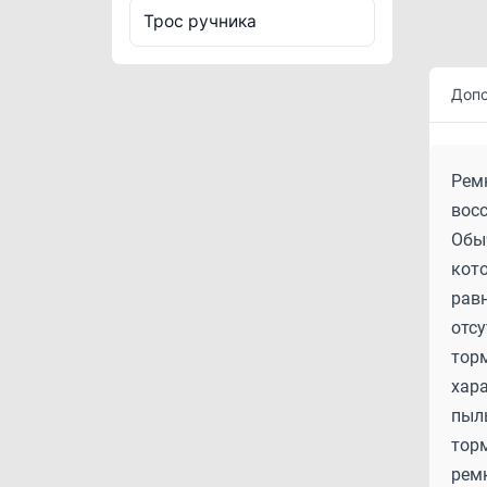
Трос ручника
Допо
Ремк
вос
Обы
кот
равн
отсу
тор
хара
пыл
торм
рем