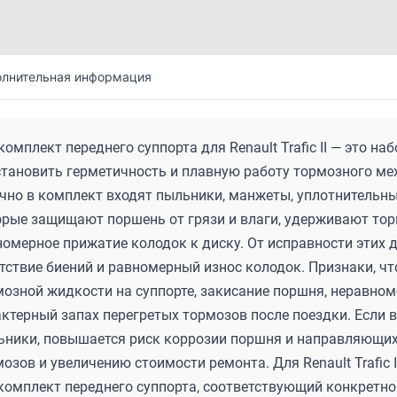
лнительная информация
омплект переднего суппорта для Renault Trafic II — это н
становить герметичность и плавную работу тормозного мех
чно в комплект входят пыльники, манжеты, уплотнительн
орые защищают поршень от грязи и влаги, удерживают то
омерное прижатие колодок к диску. От исправности этих 
тствие биений и равномерный износ колодок. Признаки, ч
мозной жидкости на суппорте, закисание поршня, неравном
ктерный запах перегретых тормозов после поездки. Если 
ьники, повышается риск коррозии поршня и направляющих
озов и увеличению стоимости ремонта. Для Renault Trafic
комплект переднего суппорта, соответствующий конкретн