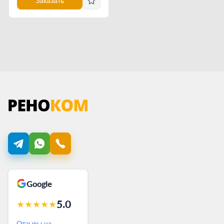
Заказать
Google
5.0
★
★
★
★
★
Отзывы на