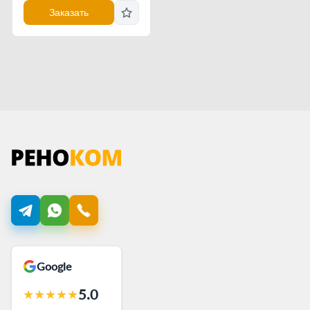
Заказать
Google
5.0
★
★
★
★
★