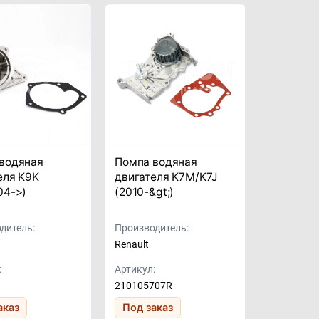
водяная
Помпа водяная
еля K9K
двигателя K7M/K7J
04->)
(2010-&gt;)
дитель:
Производитель:
Renault
:
Артикул:
210105707R
аказ
Под заказ