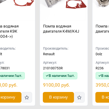
а водяная
Помпа водяная
Помпа 
ателя K9K
двигателя K4M/K4J
двигат
2004->)
водитель:
Производитель:
Произво
lt
Renault
Dolz
ул:
Артикул:
Артикул
478031
210100753R
R236
наличии:
1
шт.
В наличии:
1
шт.
В на
0,00
руб.
9100,00
руб.
3950,
 корзину
В корзину
В к