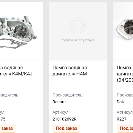
а водяная
Помпа водяная
Помпа 
ателя K4M/K4J
двигателя H4M
двигат
(04/20
водитель:
Производитель:
Произво
Renault
Dolz
ул:
Артикул:
Артикул
075
210102692R
R227
 заказ
Под заказ
Под з