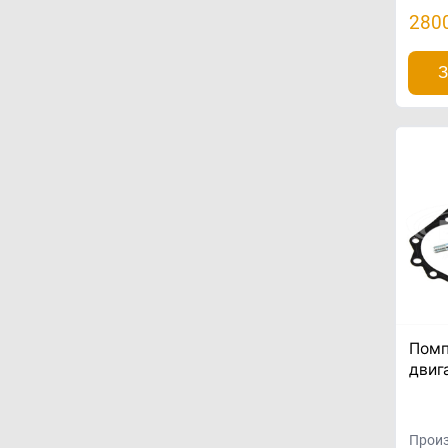
280
З
Помп
двиг
Произ