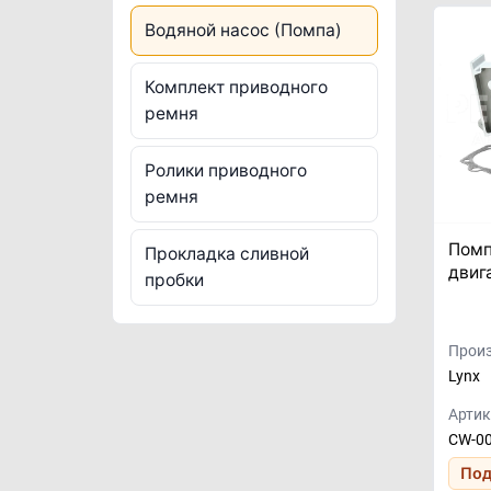
Водяной насос (Помпа)
Комплект приводного
ремня
Ролики приводного
ремня
Помп
Прокладка сливной
двиг
пробки
Произ
Lynx
Артик
CW-0
Под