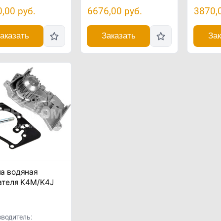
0,00
руб.
6676,00
руб.
3870,
аказать
Заказать
Зак
а водяная
ателя K4M/K4J
водитель: