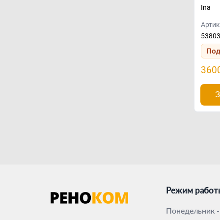
Ina
Артик
5380
Под
360
З
Режим работ
Понедельник -