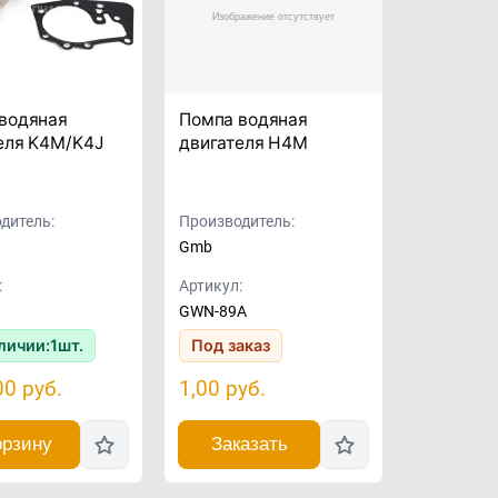
водяная
Помпа водяная
еля K4M/K4J
двигателя H4M
дитель:
Производитель:
Gmb
:
Артикул:
GWN-89A
личии:
1
шт.
Под заказ
00
руб.
1,00
руб.
орзину
Заказать