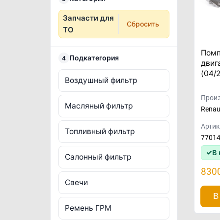
Запчасти для
Сбросить
ТО
Помп
Подкатегория
4
двиг
(04/
Воздушный фильтр
Произ
Масляный фильтр
Renau
Артик
Топливный фильтр
7701
В 
Салонный фильтр
830
Свечи
В
Ремень ГРМ