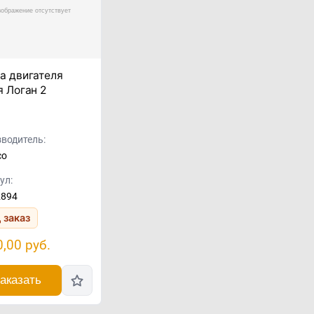
а двигателя
я Логан 2
водитель:
co
ул:
2894
 заказ
0,00
руб.
аказать