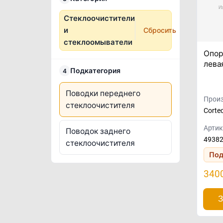
Стеклоочистители
и
Сбросить
стеклоомыватели
Опор
лева
Подкатегория
4
Поводки переднего
Произ
стеклоочистителя
Corte
Артик
Поводок заднего
4938
стеклоочистителя
Под
340
З