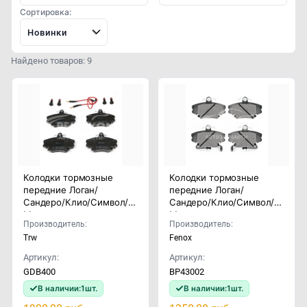
Сортировка:
Новинки
Найдено товаров: 9
Колодки тормозные
Колодки тормозные
передние Логан/
передние Логан/
Сандеро/Клио/Символ/
Сандеро/Клио/Символ/
Меган
Меган
Производитель:
Производитель:
Trw
Fenox
Артикул:
Артикул:
GDB400
BP43002
В наличии:
1
шт.
В наличии:
1
шт.