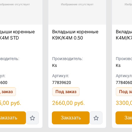
дыши коренные
Вкладыши коренные
Вклад
K4M STD
K9K/K4M 0.50
K4M/K7
водитель:
Производитель:
Произво
Ks
Ks
ул:
Артикул:
Артикул
9600
77839620
778406
 заказ
Под заказ
Под з
5,00
руб.
2660,00
руб.
3300,
аказать
Заказать
Зак