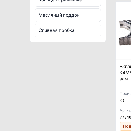
Масляный поддон
Сливная пробка
Вкла
K4M/
зам
Произ
Ks
Артик
7784
Под