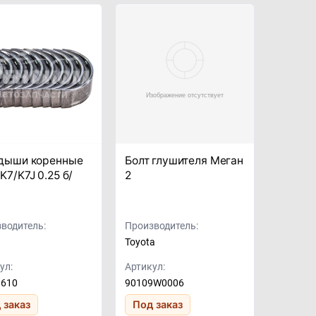
дыши коренные
Болт глушителя Меган
K7/K7J 0.25 б/
2
водитель:
Производитель:
Toyota
ул:
Артикул:
0610
90109W0006
 заказ
Под заказ