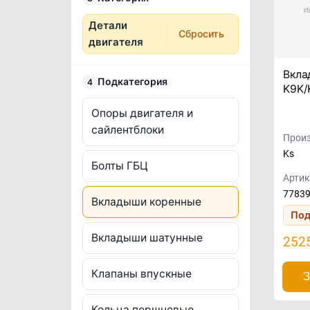
Детали
Сбросить
двигателя
Вкла
Подкатегория
4
K9K/
Опоры двигателя и
сайлентблоки
Произ
Ks
Болты ГБЦ
Артик
7783
Вкладыши коренные
Под
Вкладыши шатунные
252
Клапаны впускные
З
Кольца поршневые