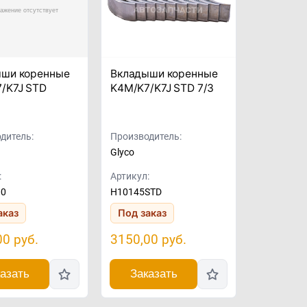
ыши коренные
Вкладыши коренные
/K7J STD
K4M/K7/K7J STD 7/3
дитель:
Производитель:
Glyco
:
Артикул:
00
H10145STD
аказ
Под заказ
00
руб.
3150,00
руб.
азать
Заказать