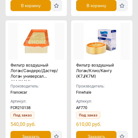
В корзину
В корзину
Фильтр воздушный
Фильтр воздушный
Логан/Сандеро/Дастер/
Логан/Клио/Кангу
Логан универсал
(K7J/K7M)
(K4J/K4M)
Производитель:
Производитель:
Francecar
Finwhale
Артикул:
Артикул:
FCR210138
AF770
Под заказ
Под заказ
540,00
руб.
610,00
руб.
Заказать
Заказать