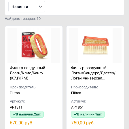
Новинки
Найдено товаров: 10
Фильтр воздушный
Фильтр воздушный
Логан/Клио/Кангу
Логан/Сандеро/Дастер/
(K7J/K7M)
Логан универсал
(K4J/K4M)
Производитель:
Производитель:
Filtron
Filtron
Артикул:
Артикул:
AR1311
AP1851
В наличии:
2
шт.
В наличии:
1
шт.
670,00
руб.
750,00
руб.