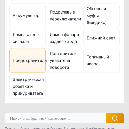
Обгонная
Подрулевые
Аккумулятор
муфта
переключатели
(Бендикс)
Лампа стоп -
Лампа фонаря
Ближний свет
сигнала
заднего хода
Повторитель
Топливный
Предохранители
указателя
насос
поворота
Электрическая
розетка и
прикуриватель
Поиск работает внутри выбранной категории. Чтобы искать по