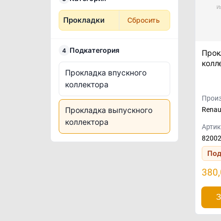
Прокладки
Сбросить
Подкатегория
4
Прок
колл
Прокладка впускного
коллектора
Произ
Прокладка выпускного
Renau
коллектора
Артик
8200
Под
380
З