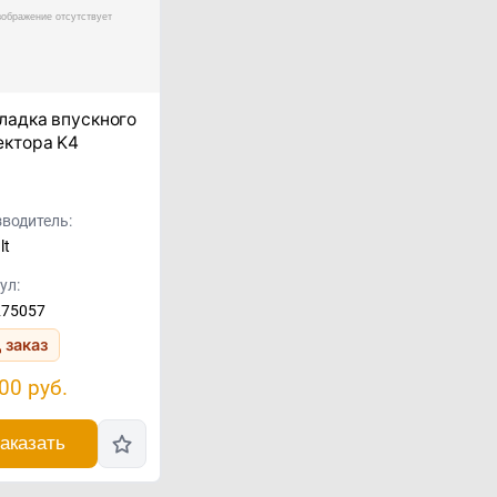
ладка впускного
ектора K4
водитель:
lt
ул:
275057
 заказ
,00
руб.
аказать