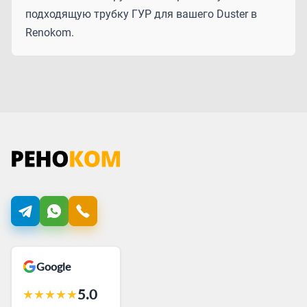
подходящую трубку ГУР для вашего Duster в
Renokom.
Google
5.0
★
★
★
★
★