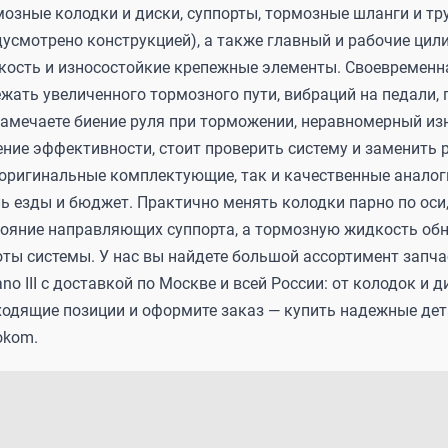
озные колодки и диски, суппорты, тормозные шланги и тру
дусмотрено конструкцией), а также главный и рабочие цил
кость и износостойкие крепежные элементы. Своевременна
жать увеличенного тормозного пути, вибраций на педали, 
замечаете биение руля при торможении, неравномерный изн
ние эффективности, стоит проверить систему и заменить ра
 оригинальные комплектующие, так и качественные аналог
ь езды и бюджет. Практично менять колодки парно по оси
тояние направляющих суппорта, а тормозную жидкость обн
оты системы. У нас вы найдете большой ассортимент запча
ano III с доставкой по Москве и всей России: от колодок и
ходящие позиции и оформите заказ — купить надежные дет
okom.