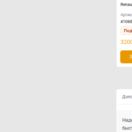
Renau
Артик
4106
Под
320
З
Допо
Наде
быст