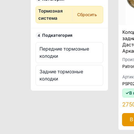
Тормозная
Сбросить
система
Коло
Подкатегория
4
задн
Даст
Передние тормозные
Арка
колодки
Произ
Patro
Задние тормозные
Артик
колодки
PSP0
В 
275
В