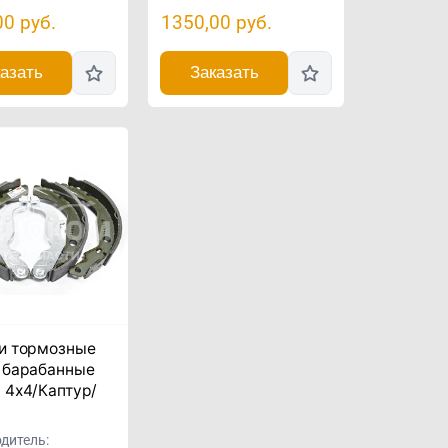
00
руб.
1350,00
руб.
азать
Заказать
и тормозные
 барабанные
 4x4/Каптур/
а
дитель: