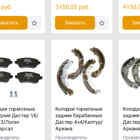
руб.
3150,00
руб.
4150,
аказать
Заказать
Зак
дки тормозные
Колодки тормозные
Колодк
дние Дастер 1.6/
задние барабанные
задние
 3/Логан
Дастер 4x4/Каптур/
Дастер
ерсал
Аркана
Аркан
водитель:
Производитель:
Произво