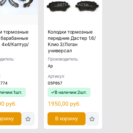
и тормозные
Колодки тормозные
 барабанные
передние Дастер 1.6/
 4x4/Каптур/
Клио 3/Логан
а
универсал
дитель:
Производитель:
Ap
:
Артикул:
7774
05P867
личии:
1
шт.
В наличии:
2
шт.
00
руб.
1950,00
руб.
орзину
В корзину