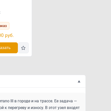
:
аказ
00
руб.
азать
▲
no III в городе и на трассе. Ее задача —
 к перегреву и износу. В этот узел входят