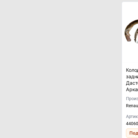
Коло
задн
Даст
Арка
Произ
Renau
Артик
4406
Под