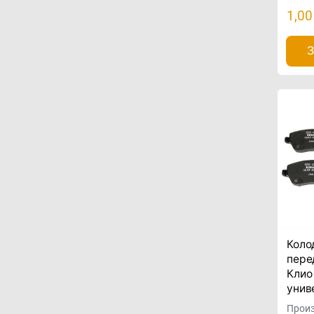
1,00
З
Коло
пере
Клио
унив
Произ