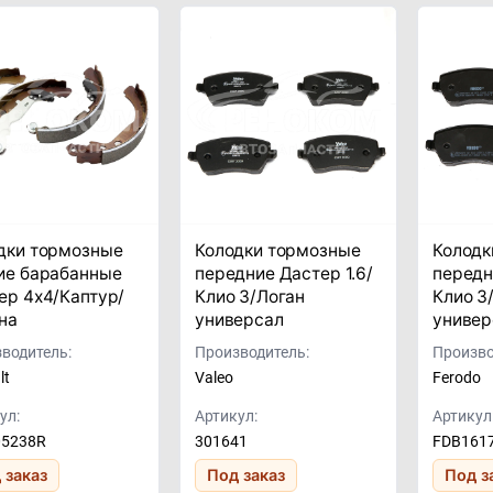
дки тормозные
Колодки тормозные
Колодк
ие барабанные
передние Дастер 1.6/
передн
ер 4x4/Каптур/
Клио 3/Логан
Клио 3
на
универсал
универ
водитель:
Производитель:
Произво
lt
Valeo
Ferodo
ул:
Артикул:
Артикул
05238R
301641
FDB161
 заказ
Под заказ
Под з