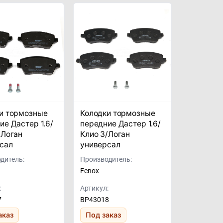
и тормозные
Колодки тормозные
ие Дастер 1.6/
передние Дастер 1.6/
/Логан
Клио 3/Логан
сал
универсал
дитель:
Производитель:
Fenox
:
Артикул:
7
BP43018
аказ
Под заказ