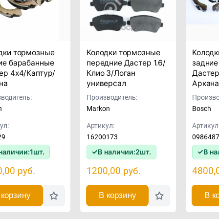
дки тормозные
Колодки тормозные
Колодк
ие барабанные
передние Дастер 1.6/
задние
ер 4x4/Каптур/
Клио 3/Логан
Дастер
на
универсал
Аркан
водитель:
Производитель:
Произво
n
Markon
Bosch
ул:
Артикул:
Артикул
29
16200173
098648
наличии:
1
шт.
В наличии:
2
шт.
В на
0,00
руб.
1200,00
руб.
4800,
 корзину
В корзину
В к