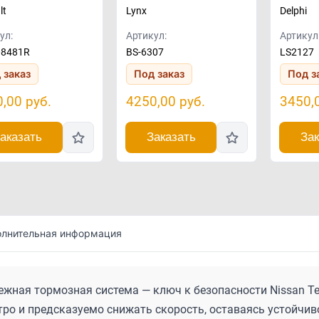
lt
Lynx
Delphi
ул:
Артикул:
Артикул
08481R
BS-6307
LS2127
 заказ
Под заказ
Под з
0,00
руб.
4250,00
руб.
3450,
аказать
Заказать
Зак
лнительная информация
жная тормозная система — ключ к безопасности Nissan Terra
ро и предсказуемо снижать скорость, оставаясь устойчивой