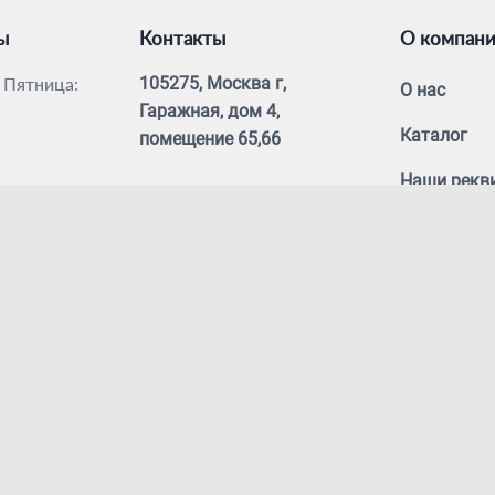
ы
Контакты
О компан
 Пятница:
105275, Москва г,
О нас
Гаражная, дом 4,
Каталог
помещение 65,66
Наши рекв
+7 (915) 247-27-07
info@renokom.ru