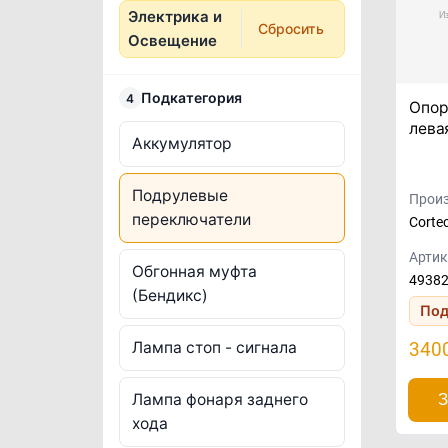
Электрика и
Сбросить
Освещение
Подкатегория
4
Опор
лева
Аккумулятор
Подрулевые
Произ
переключатели
Corte
Артик
Обгонная муфта
4938
(Бендикс)
Под
Лампа стоп - сигнала
340
Лампа фонаря заднего
З
хода