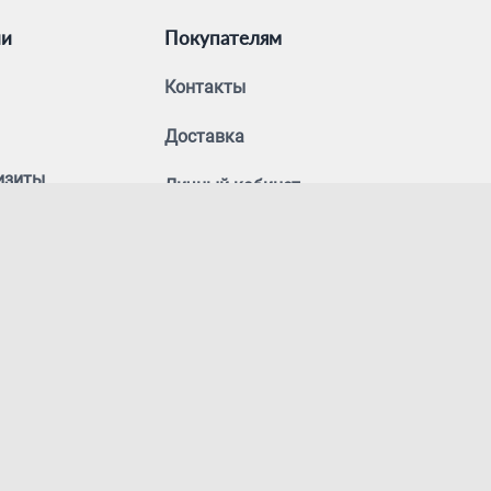
ии
Покупателям
Контакты
Доставка
изиты
Личный кабинет
Возврат
Оптовым покупателям
Политика
конфиденциальности
© 2025 Renokom. Все права
защищены.