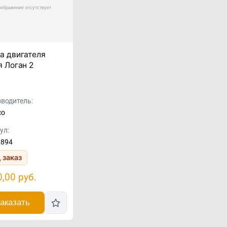
а двигателя
я Логан 2
водитель:
co
ул:
2894
 заказ
0,00
руб.
аказать