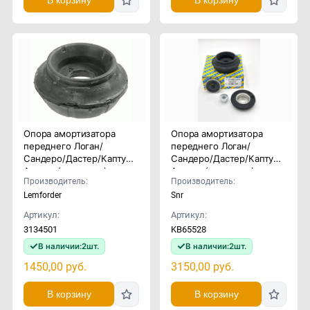
В корзину
В корзину
Опора амортизатора
Опора амортизатора
переднего Логан/
переднего Логан/
Сандеро/Дастер/Каптур/
Сандеро/Дастер/Каптур/
Аркана (комплект)
Аркана (комплект)
Производитель:
Производитель:
Lemforder
Snr
Артикул:
Артикул:
3134501
KB65528
В наличии:
2
шт.
В наличии:
2
шт.
1450,00
руб.
3150,00
руб.
В корзину
В корзину