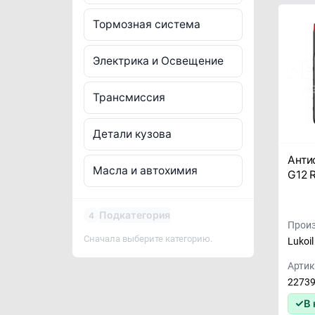
Тормозная система
Электрика и Освещение
Трансмиссия
Детали кузова
Анти
Масла и автохимия
G12 
Подкатегория
4
Произ
Сначала выберите категорию.
Lukoil
Артик
2273
В 