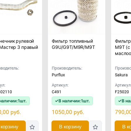
нечник рулевой
Фильтр топливный
Фильтр
 Мастер 3 правый
G9U/G9T/M9R/M9T
M9T (с
маслоо
водитель:
Производитель:
Произво
Purflux
Sakura
ул:
Артикул:
Артикул
302110
C491
F25020
наличии:
1
шт.
В наличии:
1
шт.
В на
0,00
руб.
1050,00
руб.
790,0
 корзину
В корзину
В к