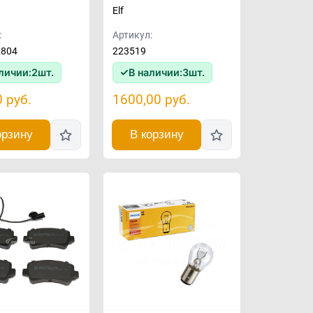
Elf
:
Артикул:
2804
223519
личии:
2
шт.
В наличии:
3
шт.
0
руб.
1600,00
руб.
орзину
В корзину