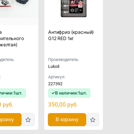
а
Антифриз (красный)
ительного
G12 RED 1кг
(желтая)
дитель:
Производитель:
Lukoil
:
Артикул:
227392
личии:
1
шт.
В наличии:
1
шт.
0
руб.
350,00
руб.
орзину
В корзину