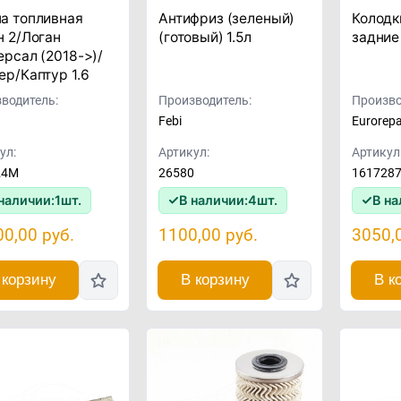
а топливная
Антифриз (зеленый)
Колодк
н 2/Логан
(готовый) 1.5л
задние
ерсал (2018->)/
ер/Каптур 1.6
водитель:
Производитель:
Произво
Febi
Eurorep
ул:
Артикул:
Артикул
24M
26580
161728
наличии:
1
шт.
В наличии:
4
шт.
В на
00,00
руб.
1100,00
руб.
3050,
 корзину
В корзину
В к