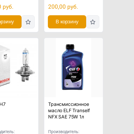
0
руб.
200,00
руб.
орзину
В корзину
 H7
Трансмиссионное
масло ELF Tranself
NFX SAE 75W 1л
дитель:
Производитель: