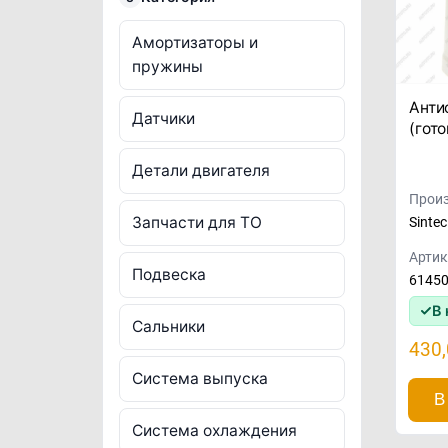
Амортизаторы и
пружины
Анти
Датчики
(гото
Детали двигателя
Произ
Запчасти для ТО
Sintec
Артик
Подвеска
6145
В 
Сальники
430
Система выпуска
В
Система охлаждения