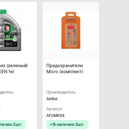
из (зеленый)
Предохранители
EEN 1кг
Micro (комплект)
дитель:
Производитель:
Airline
:
Артикул:
AFUMK04
личии:
2
шт.
В наличии:
3
шт.