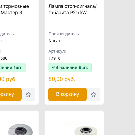
и тормозные
Лампа стоп-сигнала/
 Мастер 3
габарита P21/5W
дитель:
Производитель:
ar
Narva
:
Артикул:
7580
17916
личии:
1
шт.
В наличии:
9
шт.
00
руб.
80,00
руб.
орзину
В корзину