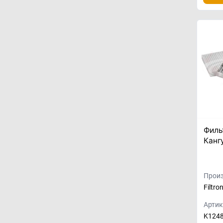
Филь
Канг
Произ
Filtro
Артик
K124