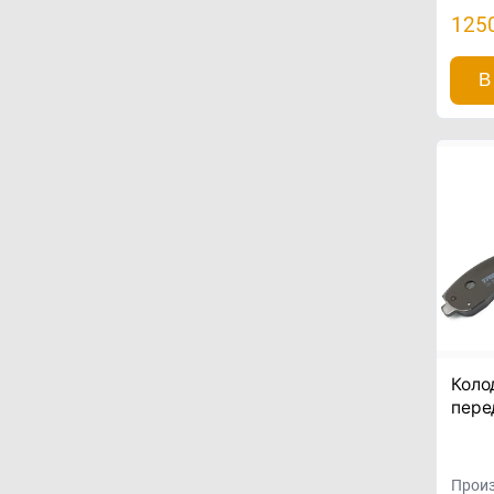
125
В
Коло
пере
Произ