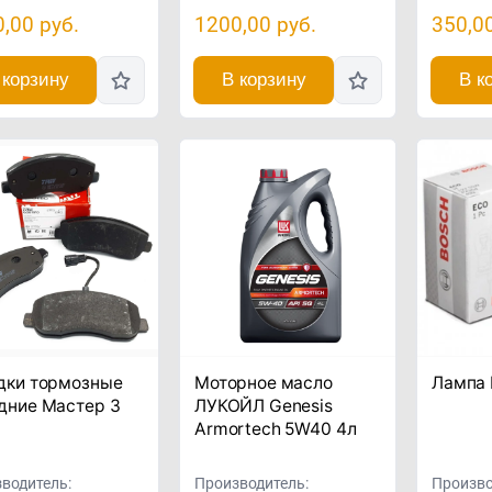
0,00
руб.
1200,00
руб.
350,0
 корзину
В корзину
В к
дки тормозные
Моторное масло
Лампа
дние Мастер 3
ЛУКОЙЛ Genesis
Armortech 5W40 4л
водитель:
Производитель:
Произво