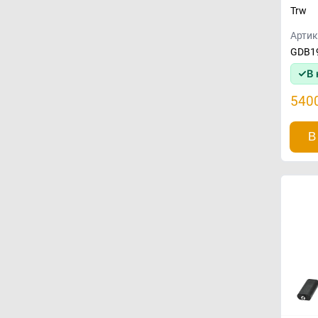
Trw
Артик
GDB1
В 
540
В