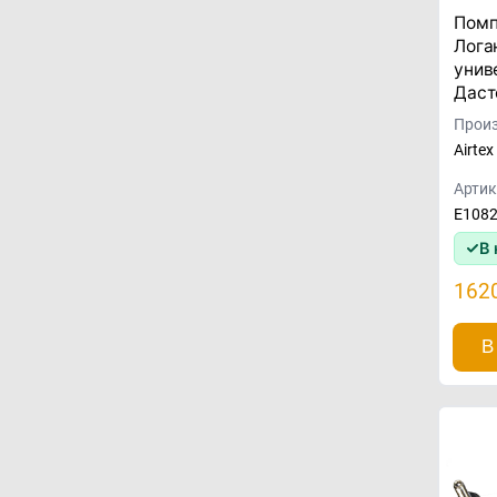
Помп
Лога
унив
Даст
Произ
Airtex
Артик
E108
В 
162
В