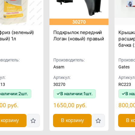
фриз (зеленый)
Подкрылок передний
Крышк
вый) 1л
Логан (новый) правый
расшир
бачка 
водитель:
Производитель:
Произво
Asam
Gates
ул:
Артикул:
Артикул
013
30270
RC223
наличии:
2
шт.
В наличии:
1
шт.
В на
,00
руб.
1650,00
руб.
800,0
 корзину
В корзину
В к