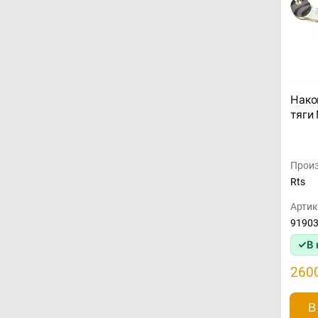
Нако
тяги
Произ
Rts
Артик
9190
В 
260
В