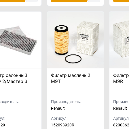
тр салонный
Фильтр масляный
Фильтр
у 2/Мастер 3
M9T
M9R
водитель:
Производитель:
Произво
n
Renault
Renault
ул:
Артикул:
Артикул
82X
152093920R
820036