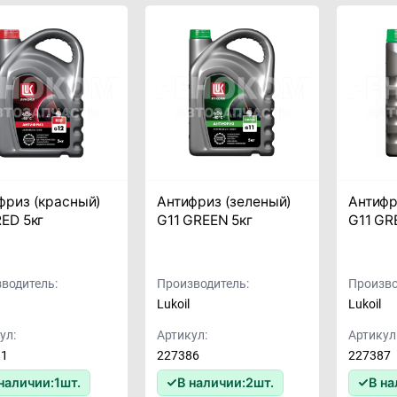
фриз (красный)
Антифриз (зеленый)
Антифр
RED 5кг
G11 GREEN 5кг
G11 GR
водитель:
Производитель:
Произво
Lukoil
Lukoil
ул:
Артикул:
Артикул
91
227386
227387
наличии:
1
шт.
В наличии:
2
шт.
В на