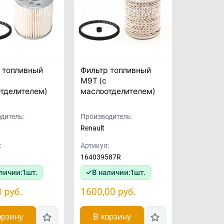
 топливный
Фильтр топливный
M9T (с
тделителем)
маслоотделителем)
дитель:
Производитель:
Renault
:
Артикул:
164039587R
личии:
1
шт.
В наличии:
1
шт.
0
руб.
1600,00
руб.
орзину
В корзину