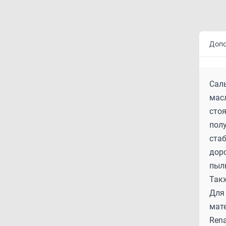
Допо
Саль
масл
сто
полу
ста
доро
пыль
Такж
Для 
мате
Rena