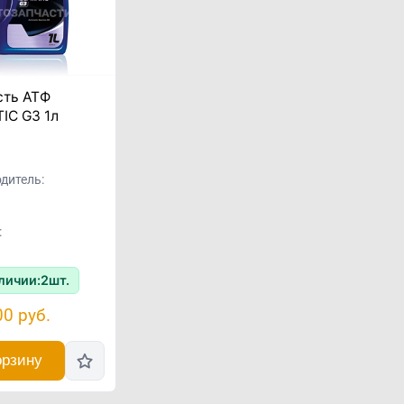
сть АТФ
IC G3 1л
дитель:
:
личии:
2
шт.
00
руб.
орзину