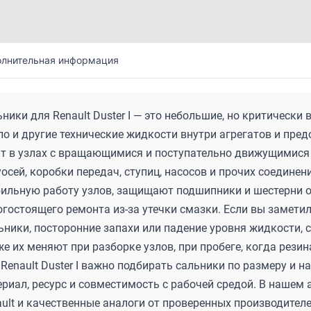
лнительная информация
ники для Renault Duster I — это небольшие, но критическ
о и другие технические жидкости внутри агрегатов и пре
ят в узлах с вращающимися и поступательно движущимися 
осей, коробки передач, ступиц, насосов и прочих соедин
бильную работу узлов, защищают подшипники и шестерни о
гостоящего ремонта из-за утечки смазки. Если вы замети
ники, посторонние запахи или падение уровня жидкости, 
е их меняют при разборке узлов, при пробеге, когда резина
Renault Duster I важно подбирать сальники по размеру и 
риал, ресурс и совместимость с рабочей средой. В нашем
ult и качественные аналоги от проверенных производителе