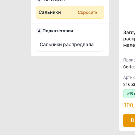
Сальники
Сбросить
Подкатегория
4
Загл
расп
Сальники распредвала
мале
Произ
Corte
Артик
2165
В 
300
В