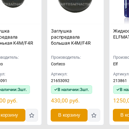
ушка
Заглушка
Жидко
редвала
распредвала
ELFMAT
нькая K4M/F4R
большая K4M/F4R
водитель:
Производитель:
Произво
co
Corteco
Elf
ул:
Артикул:
Артикул
3091
21653092
213861
наличии:
3
шт.
В наличии:
3
шт.
В на
,00
руб.
430,00
руб.
1250,
 корзину
В корзину
В к