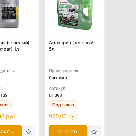
из (зеленый)
Антифриз (зеленый)
трат) 1л
5л
дитель:
Производитель:
Chemipro
:
Артикул:
8132
CH098
аказ
Под заказ
00
руб.
970,00
руб.
азать
Заказать