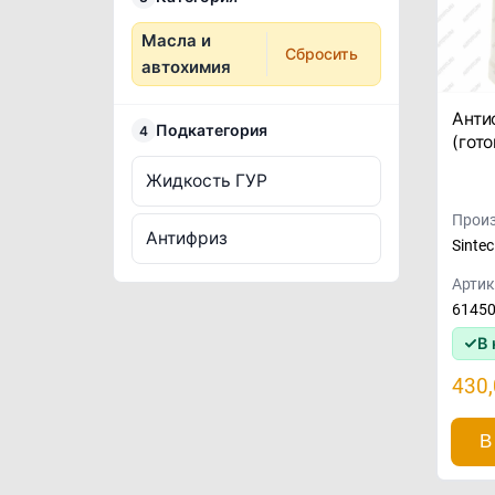
Масла и
Сбросить
автохимия
Анти
Подкатегория
4
(гото
Жидкость ГУР
Произ
Антифриз
Sintec
Артик
6145
В 
430
В