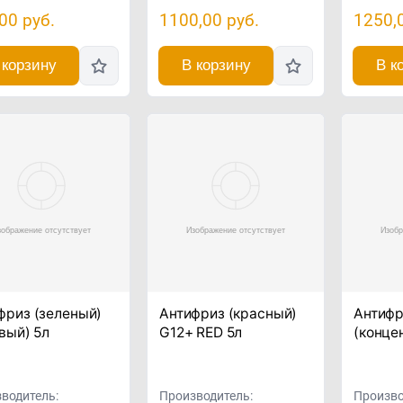
,00
руб.
1100,00
руб.
1250,
 корзину
В корзину
В к
фриз (зеленый)
Антифриз (красный)
Антифр
овый) 5л
G12+ RED 5л
(концен
водитель:
Производитель:
Произво