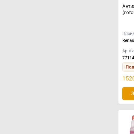
Анти
(гото
Произ
Renau
Артик
7711
Под
152
З