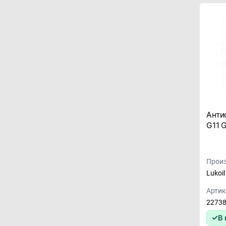
Анти
G11 
Произ
Lukoil
Артик
2273
В 