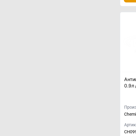
Анти
0.9л 
Произ
Chemi
Артик
CH09