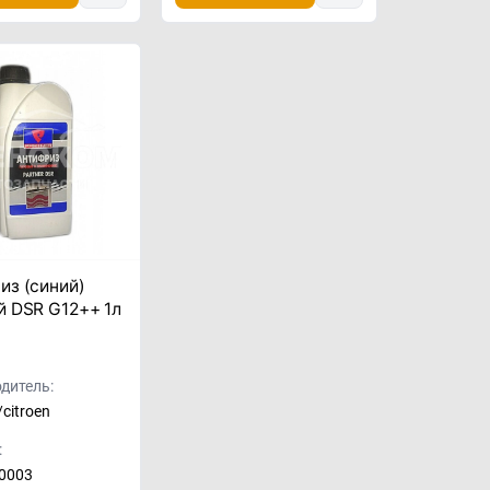
из (синий)
й DSR G12++ 1л
дитель:
citroen
:
0003