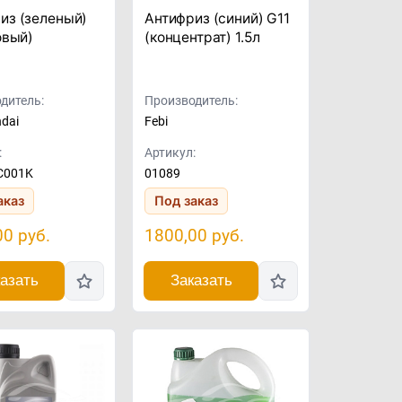
из (зеленый)
Антифриз (синий) G11
овый)
(концентрат) 1.5л
дитель:
Производитель:
ndai
Febi
:
Артикул:
C001K
01089
аказ
Под заказ
00
руб.
1800,00
руб.
азать
Заказать