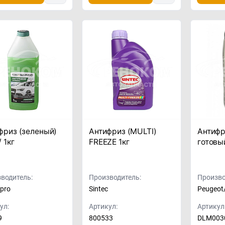
фриз (зеленый)
Антифриз (MULTI)
Антифр
/ 1кг
FREEZE 1кг
готовы
водитель:
Производитель:
Произво
pro
Sintec
Peugeot/
ул:
Артикул:
Артикул
9
800533
DLM003