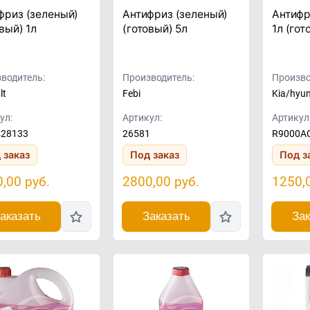
фриз (зеленый)
Антифриз (зеленый)
Антифр
вый) 1л
(готовый) 5л
1л (гот
водитель:
Производитель:
Произво
lt
Febi
Kia/hyu
ул:
Артикул:
Артикул
428133
26581
R9000A
 заказ
Под заказ
Под з
0,00
руб.
2800,00
руб.
1250,
аказать
Заказать
Зак