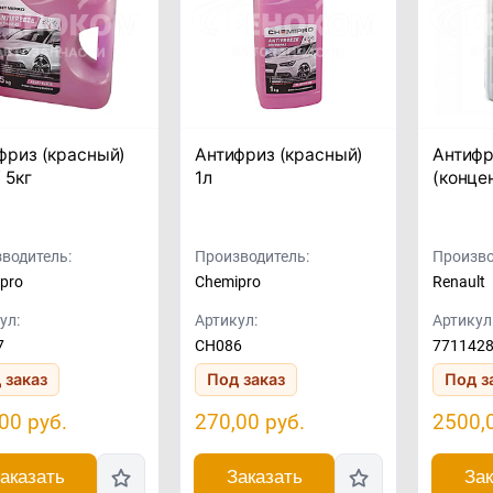
фриз (красный)
Антифриз (красный)
Антифр
/ 5кг
1л
(концен
водитель:
Производитель:
Произво
pro
Chemipro
Renault
ул:
Артикул:
Артикул
7
CH086
771142
 заказ
Под заказ
Под з
,00
руб.
270,00
руб.
2500,
аказать
Заказать
Зак