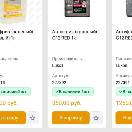
фриз (зеленый)
Антифриз (красный)
Антифр
вый) 1л
G12 RED 1кг
G12 RE
водитель:
Производитель:
Произво
Lukoil
Lukoil
ул:
Артикул:
Артикул
013
227392
227391
наличии:
2
шт.
В наличии:
1
шт.
В на
,00
руб.
350,00
руб.
1250,
 корзину
В корзину
В к