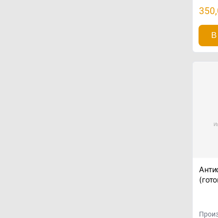
350
В
Анти
(гот
Произ