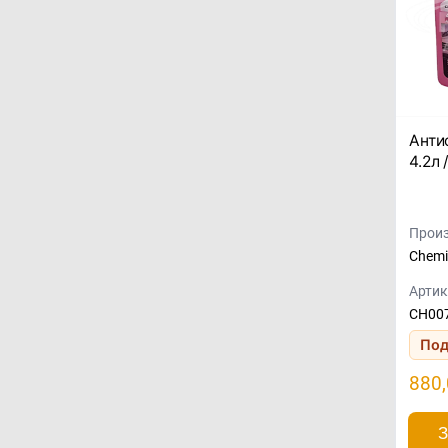
Анти
4.2л 
Произ
Chemi
Артик
CH00
Под
880
З