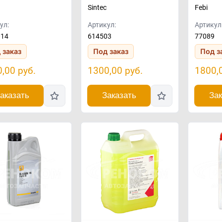
Sintec
Febi
ул:
Артикул:
Артикул
014
614503
77089
 заказ
Под заказ
Под з
0,00
руб.
1300,00
руб.
1800,
аказать
Заказать
Зак