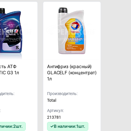
сть АТФ
Антифриз (красный)
IC G3 1л
GLACELF (концентрат)
1л
дитель:
Производитель:
Total
:
Артикул:
213781
личии:
2
шт.
В наличии:
1
шт.