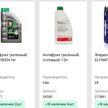
фриз (зеленый)
Антифриз (зеленый)
Жидко
GREEN 1кг
(готовый) 1.5л
ELFMAT
водитель:
Производитель:
Произво
Febi
Elf
ул:
Артикул:
Артикул
87
26580
213861
наличии:
2
шт.
В наличии:
4
шт.
В на