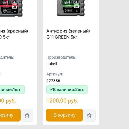
из (красный)
Антифриз (зеленый)
D 5кг
G11 GREEN 5кг
дитель:
Производитель:
Lukoil
:
Артикул:
227386
личии:
1
шт.
В наличии:
2
шт.
00
руб.
1200,00
руб.
орзину
В корзину