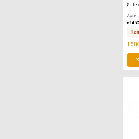
Sintec
Артик
6145
Под
150
З