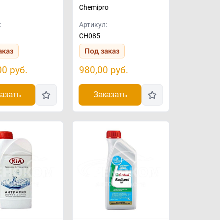
Chemipro
:
Артикул:
CH085
аказ
Под заказ
00
руб.
980,00
руб.
азать
Заказать