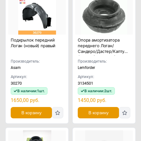
Подкрылок передний
Опора амортизатора
Логан (новый) правый
переднего Логан/
Сандеро/Дастер/Каптур/
Аркана (комплект)
Производитель:
Производитель:
Asam
Lemforder
Артикул:
Артикул:
30270
3134501
В наличии:
1
шт.
В наличии:
2
шт.
1650,00
руб.
1450,00
руб.
В корзину
В корзину