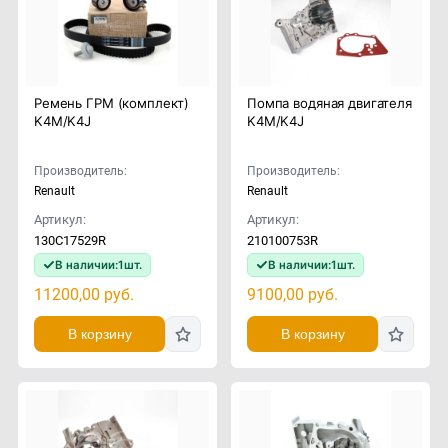
Ремень ГРМ (комплект)
Помпа водяная двигателя
K4M/K4J
K4M/K4J
Производитель:
Производитель:
Renault
Renault
Артикул:
Артикул:
130C17529R
210100753R
В наличии:
1
шт.
В наличии:
1
шт.
11200,00
руб.
9100,00
руб.
В корзину
В корзину