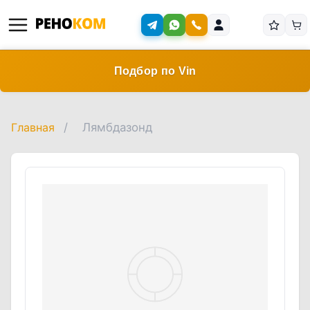
Подбор по Vin
Главная
/
Лямбдазонд