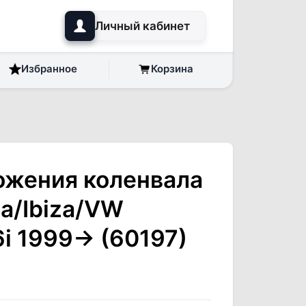
Личный кабинет
Избранное
Корзина
ожения коленвала
a/Ibiza/VW
6i 1999-> (60197)