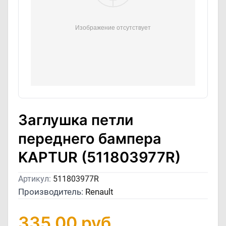
Заглушка петли
переднего бампера
KAPTUR (511803977R)
Артикул:
511803977R
Производитель:
Renault
335,00
руб.