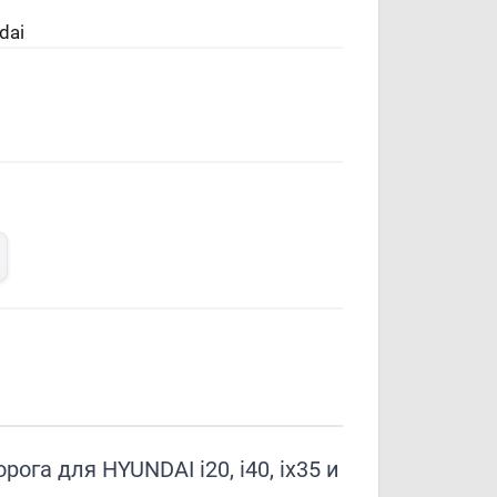
dai
.
ога для HYUNDAI i20, i40, ix35 и