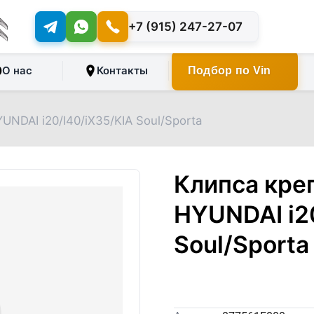
+7 (915) 247-27-07
О нас
Контакты
Подбор по Vin
NDAI i20/I40/iX35/KIA Soul/Sporta
Клипса кре
HYUNDAI i2
Soul/Sporta