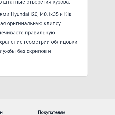
в штатные отверстия кузова.
и Hyundai i20, i40, ix35 и Kia
ирая оригинальную клипсу
спечиваете правильную
охранение геометрии облицовки
лужбы без скрипов и
ии
Покупателям