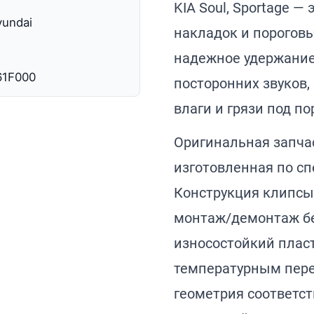
KIA Soul, Sportage 
yundai
накладок и порогов
надежное удержание
61F000
посторонних звуков
влаги и грязи под п
Оригинальная запчас
изготовленная по с
Конструкция клипсы
монтаж/демонтаж бе
износостойкий пласт
температурным пере
геометрия соответс