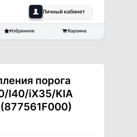
Личный кабинет
Избранное
Корзина
пления порога
0/I40/iX35/KIA
 (877561F000)