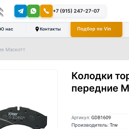
+7 (915) 247-27-07
О нас
Контакты
Подбор по Vin
ие Маскотт
Колодки то
передние М
Артикул:
GDB1609
Производитель:
Trw