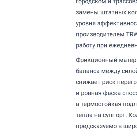
городском и трассов
замены штатных кол
уровня эффективнос
производителем TRW
работу при ежеднев
Фрикционный матери
баланса между сило
снижает риск перегр
и ровная фаска спос
а термостойкая под
тепла на суппорт. К
предсказуемо в шир