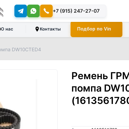
+7 (915) 247-27-07
О нас
Контакты
Подбор по Vin
помпа DW10CTED4
Ремень ГРМ
помпа DW1
(161356178