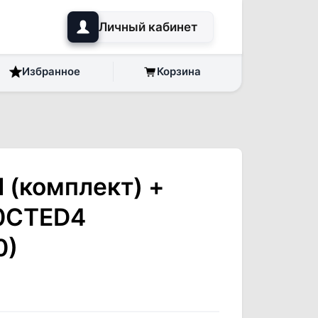
Личный кабинет
Избранное
Корзина
 (комплект) +
0CTED4
0)