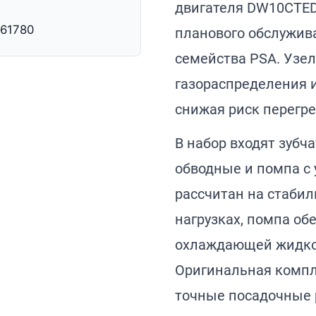
двигателя DW10CTED
561780
планового обслужив
семейства PSA. Узел
газораспределения 
снижая риск перегре
В набор входят зубч
обводные и помпа с
рассчитан на стаби
нагрузках, помпа об
охлаждающей жидкос
Оригинальная компл
точные посадочные 