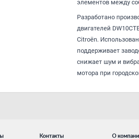
элементов между со
Разработано произво
двигателей DW10CTE
Citroën. Использов
поддерживает завод
снижает шум и вибр
мотора при городско
ты
Контакты
О компан