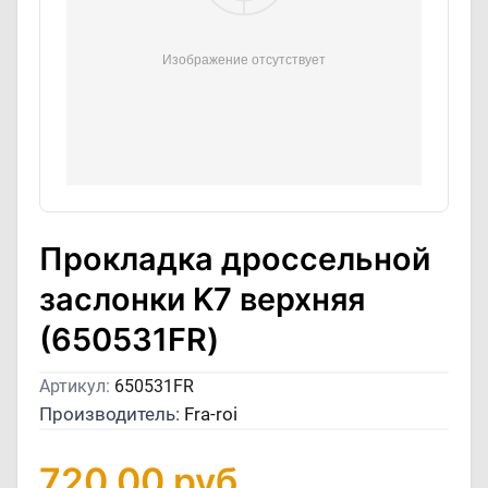
Прокладка дросcельной
заслонки K7 верхняя
(650531FR)
Артикул:
650531FR
Производитель:
Fra-roi
720,00
руб.