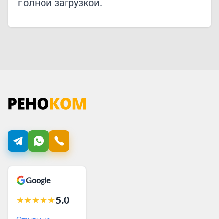
полной загрузкой.
Google
5.0
★
★
★
★
★