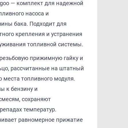
angoo — комплект для надежной
пливного насоса и
вины бака. Подходит для
тного крепления и устранения
луживания топливной системы.
резьбовую прижимную гайку и
ьцо, рассчитанные на штатный
 места топливного модуля.
ы к бензину и
смесям, сохраняют
репадах температур.
чивает равномерное прижатие