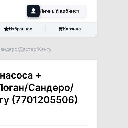
Личный кабинет
Избранное
Корзина
Сандеро/Дастер/Кангу
онасоса +
Логан/Сандеро/
гу (7701205506)