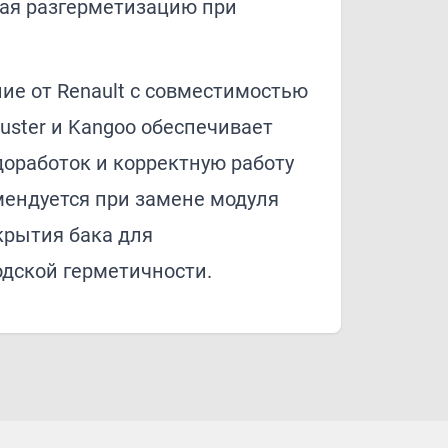
ая разгерметизацию при
ие от Renault с совместимостью
Duster и Kangoo обеспечивает
доработок и корректную работу
мендуется при замене модуля
крытия бака для
одской герметичности.