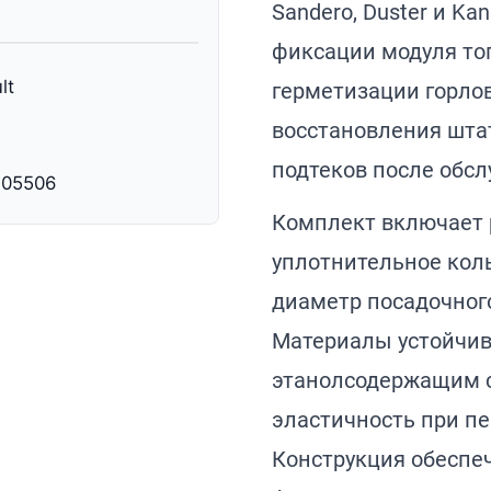
Sandero, Duster и K
фиксации модуля то
lt
герметизации горло
восстановления шта
подтеков после обс
205506
Комплект включает 
уплотнительное кол
диаметр посадочного
Материалы устойчив
этанолсодержащим 
эластичность при пе
Конструкция обеспе