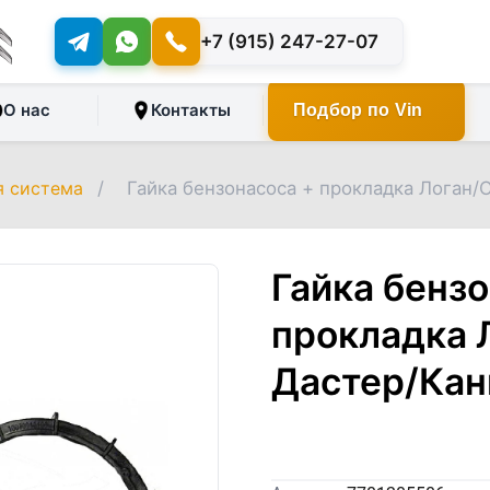
+7 (915) 247-27-07
О нас
Контакты
Подбор по Vin
я система
/
Гайка бензонасоса + прокладка Логан/
Гайка бенз
прокладка 
Дастер/Кан