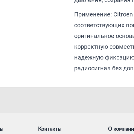
давления, сохраняя 
Применение: Citroen 
соответствующих по
оригинальное основ
корректную совмест
надежную фиксацию
радиосигнал без до
ты
Контакты
О компан