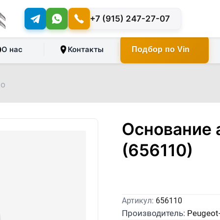
+7 (915) 247-27-07
О нас
Контакты
Подбор по Vin
го
Основание 
(656110)
Артикул:
656110
Производитель:
Peugeot-