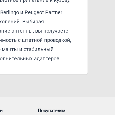
плотное прилегание к кузову.
Berlingo и Peugeot Partner
колений. Выбирая
ание антенны, вы получаете
имость с штатной проводкой,
 мачты и стабильный
полнительных адаптеров.
ии
Покупателям