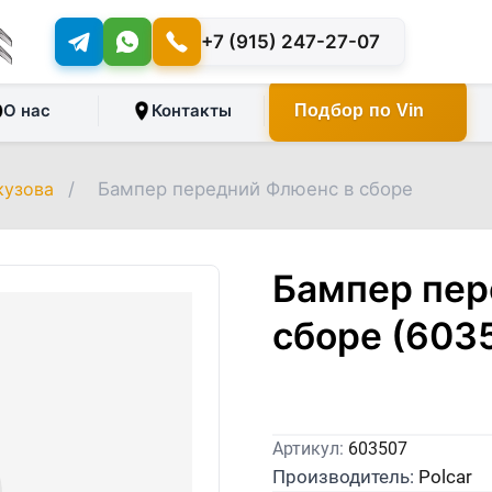
+7 (915) 247-27-07
О нас
Контакты
Подбор по Vin
кузова
/
Бампер передний Флюенс в сборе
Бампер пер
сборе (603
Артикул:
603507
Производитель:
Polcar