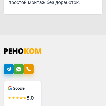
простой монтаж без доработок.
Google
5.0
★
★
★
★
★