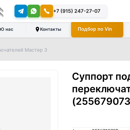
+7 (915) 247-27-07
О нас
Контакты
Подбор по Vin
лючателей Мастер 3
Суппорт по
переключат
(255679073