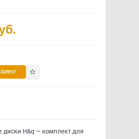
уб.
РЗИНУ
 диски H&q — комплект для