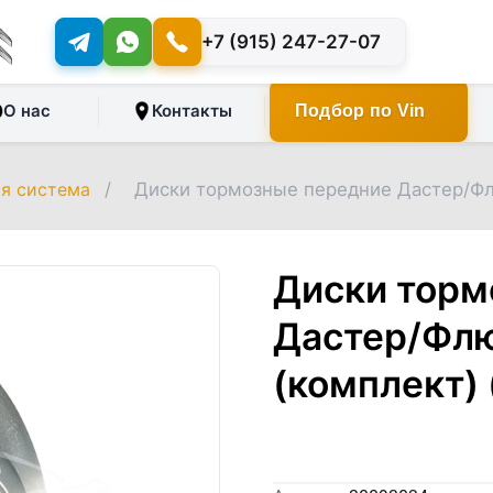
+7 (915) 247-27-07
О нас
Контакты
Подбор по Vin
я система
/
Диски тормозные передние Дастер/Фл
Диски торм
Дастер/Флю
(комплект)