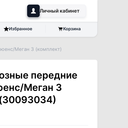
Личный кабинет
Избранное
Корзина
юенс/Меган 3 (комплект)
озные передние
енс/Меган 3
 (30093034)