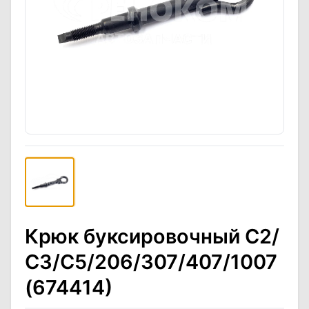
Крюк буксировочный С2/
С3/С5/206/307/407/1007
(674414)