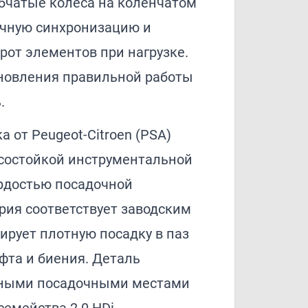
убчатые колёса на коленчатом
очную синхронизацию и
рот элементов при нагрузке.
новления правильной работы
.
 от Peugeot-Citroen (PSA)
осостойкой инструментальной
ёрдостью посадочной
рия соответствует заводским
тирует плотную посадку в паз
фта и биения. Деталь
тными посадочными местами