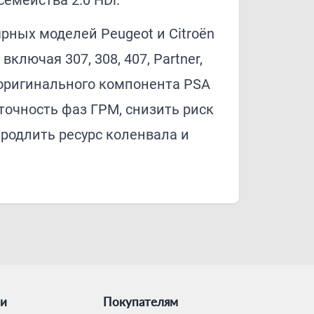
емейства 2.0 HDi.
рных моделей Peugeot и Citroën
 включая 307, 308, 407, Partner,
р оригинального компонента PSA
точность фаз ГРМ, снизить риск
родлить ресурс коленвала и
ии
Покупателям