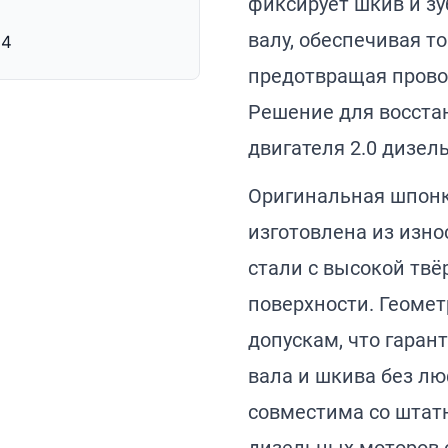
фиксирует шкив и з
валу, обеспечивая т
14
предотвращая прово
Решение для восста
двигателя 2.0 дизель
Оригинальная шпонка
изготовлена из изн
стали с высокой тв
поверхности. Геомет
допускам, что гаран
вала и шкива без лю
совместима со шта