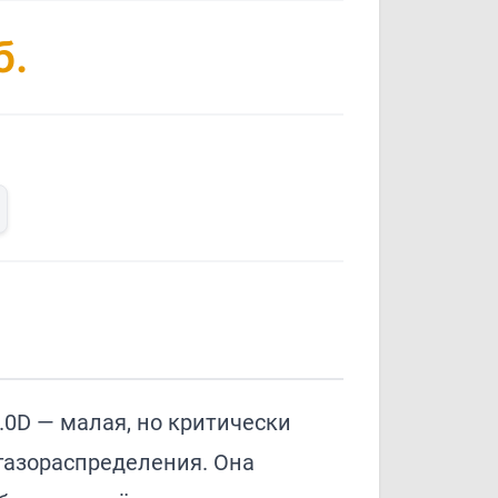
б.
0D — малая, но критически
газораспределения. Она