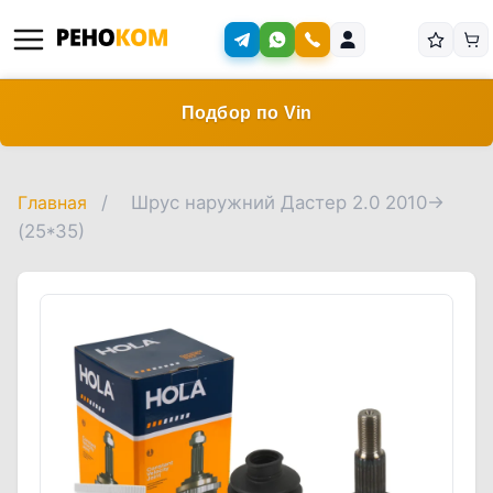
Подбор по Vin
Главная
/
Шрус наружний Дастер 2.0 2010->
(25*35)