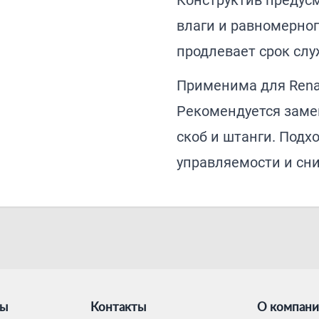
Конструктив предус
влаги и равномерног
продлевает срок слу
Применима для Renaul
Рекомендуется заме
скоб и штанги. Подх
управляемости и сн
ты
Контакты
О компан