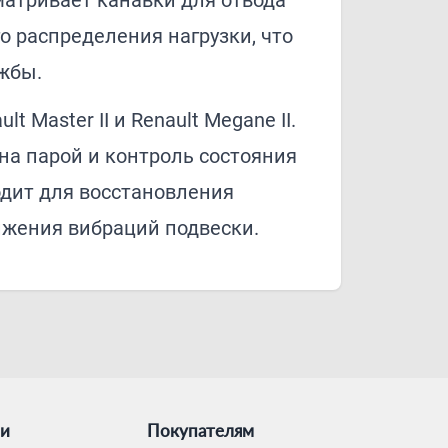
матривает канавки для отвода
о распределения нагрузки, что
жбы.
t Master II и Renault Megane II.
на парой и контроль состояния
одит для восстановления
ижения вибраций подвески.
ии
Покупателям