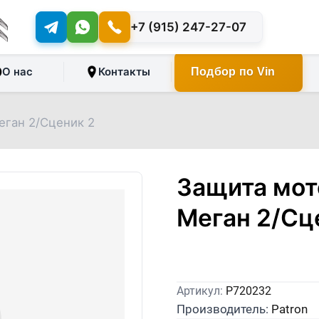
+7 (915) 247-27-07
О нас
Контакты
Подбор по Vin
еган 2/Сценик 2
Защита мот
Меган 2/Сц
Артикул:
P720232
Производитель:
Patron