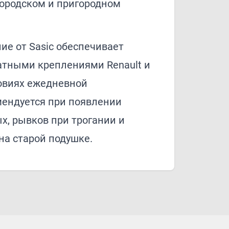
городском и пригородном
е от Sasic обеспечивает
атными креплениями Renault и
ловиях ежедневной
мендуется при появлении
х, рывков при трогании и
на старой подушке.