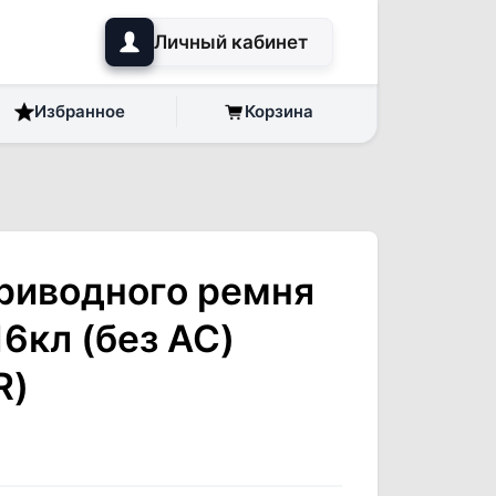
Личный кабинет
Избранное
Корзина
риводного ремня
16кл (без AC)
R)