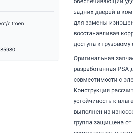
обеспечивающий удо
задних дверей в ком
для замены изношен
ot/citroen
восстанавливая кор
доступа к грузовому 
485980
Оригинальная запчаст
разработанная PSA д
совместимости с эл
Конструкция рассчи
устойчивость к влаг
выполнен из износос
группа защищена от