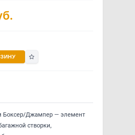
б.
РЗИНУ
и Боксер/Джампер — элемент
багажной створки,