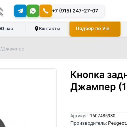
+7 (915) 247-27-07
О нас
Контакты
Подбор по Vin
ер/Джампер
Кнопка зад
Джампер (
Артикул:
1607485980
Производитель:
Peugeot/