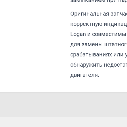
замыканием при пад
Оригинальная запчас
корректную индикац
Logan и совместимы
для замены штатног
срабатываниях или у
обнаружить недостат
двигателя.