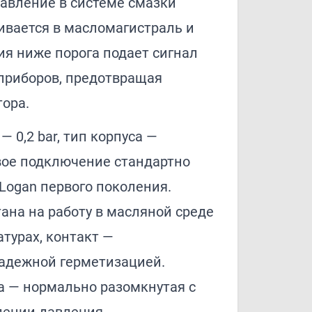
давление в системе смазки
ивается в масло­магистраль и
я ниже порога подает сигнал
 приборов, предотвращая
тора.
 0,2 bar, тип корпуса —
вое подключение стандартно
 Logan первого поколения.
ана на работу в масляной среде
турах, контакт —
надежной герметизацией.
а — нормально разомкнутая с